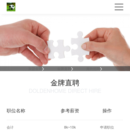
w66.利来(中国区)_来利国际旗舰厅
加盟金牌
金牌直聘
海外招商
金牌直聘
DOLDENHOME DIRECT HIRE
职位名称
参考薪资
操作
会计
8k~10k
申请职位