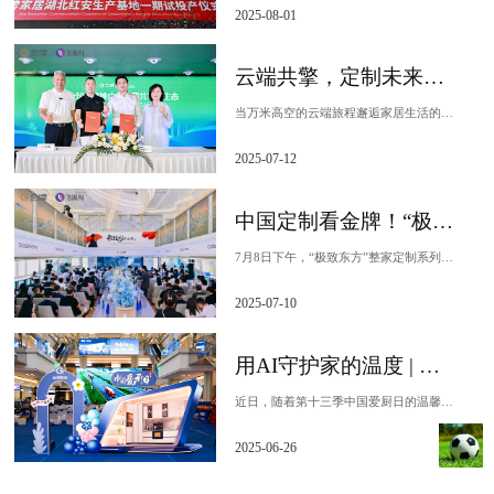
2025-08-01
云端共擎，定制未来：金牌家居与厦门航空共绘可持续发展新图景
当万米高空的云端旅程邂逅家居生活的理想空间，一场跨越行业的品牌共振正在书写中国定制家居的新篇章。2025年7月8日，金牌家居以厦门航空“中国定制看金牌”主题航班...
2025-07-12
中国定制看金牌！“极致东方”整家定制系列产品发布暨飞流AI家装设计智能体2.1公测
7月8日下午，“极致东方”整家定制系列产品发布暨飞流AI家装设计智能体2.1公测于珠江之上闪耀启幕！行业专家、业界大咖、合作伙伴以及权威媒体齐聚一堂，共同见证这...
2025-07-10
用AI守护家的温度 | 第十三季中国爱厨日圆满收官，一键解锁品质生活新方式！
近日，随着第十三季中国爱厨日的温馨落幕，金牌家居再度唤起全民对家庭、健康与爱的深刻情感共鸣。作为已经持续十三年的品牌公益IP，本季活动以“AI上中国家”为主题，...
2025-06-26