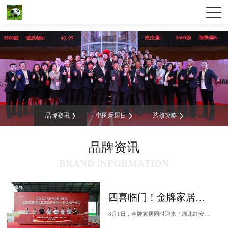
w66.利来(中国区)_来利国际旗舰厅
品牌资讯
中国爱厨日
装修攻略
品牌资讯
BRAND INFORMATION
四喜临门！金牌家居全域布局驱动泛家居产业发展！
8月1日，金牌家居同时迎来了湖北红安生产基地一期试投产、马来西亚卫星工厂试投产、飞流 AI 家装设计智能体 2.1 上线以及厦门星链优材科技有限公司成立，四喜临...