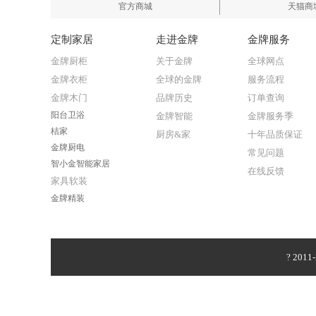
官方商城
天猫商
定制家居
走进金牌
金牌服务
金牌厨柜
关于金牌
全球网点
金牌衣柜
全球的金牌
服务流程
金牌木门
品牌历史
订单查询
阳台卫浴
金牌智能
金牌服务季
桔家
厨房&家
十年品质保证
金牌厨电
常见问题
智小金智能家居
在线反馈
家具软装
金牌精装
? 20