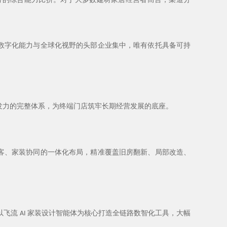
数字化能力与全球化视野的头部企业集中，唯有依托具备可持
发力的完整体系，为终端门店筑牢长期经营发展的底座。
客、家装协同的一体化布局，精准覆盖旧房翻新、局部改造、
以飞流
家装设计智能体为核心打造全链路数智化工具，大幅
AI