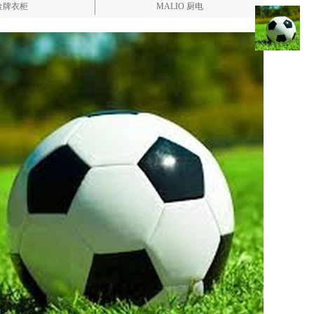
金牌衣柜
MALIO 厨电
城市体验馆
全国客服热线
400-1868-666
厦门
成都
周一至周日 9:00-22:00
深圳
杭州
上海
85号-2