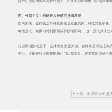
提升门店沟通效率与转化能力，用技术创新降低门店运营难
四、长期主义：战略投入护航可持续发展
面向未来，金牌家居坚持长期主义发展思路，持续对新零售
略性投入，短期内对利润形成阶段性影响”。这一投入并非短
行业周期波动之下，选择比努力更关键。金牌家居以生态实
平台，才能在行业调整期稳住门店基本盘，在复苏周期抢占