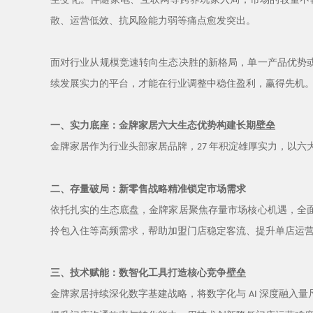
散、运营低效、抗风险能力弱等痛点愈发突出。
面对行业从规模竞速转向生态决胜的新格局，单一产品优势
续发展实力的平台，才能在行业调整中稳住盈利，赢得先机
一、
实力底座：金牌家居六大生态优势构建长期壁垒
金牌家居作为行业头部家居品牌，
年积淀雄厚实力，以六
27
二、存量破局：新零售战略精准锁定市场需求
依托扎实的生态底盘，金牌家居聚焦存量市场核心机遇，全
拎包入住等高频需求，帮助加盟门店稳定客流、提升单店运
三、技术赋能：数智化工具打造核心竞争壁垒
金牌家居持续深化数字基建战略，将数字化与
深度融入量
AI