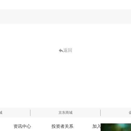
返回
城
京东商城
资讯中心
投资者关系
加入金牌